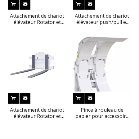
Attachement de chariot
Attachement de chariot
élévateur Rotator et
élévateur push/pull et
pièces de la série Everlift
pièces d'Everlift
G
Attachement de chariot
Pince à rouleau de
élévateur Rotator et
papier pour accessoire
pièces de la série Everlift
et pièces de chariot
D
élévateur Everlift série G