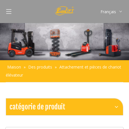
Français
English
Pусский
Español
Português
Maison
»
Des produits
»
Attachement et pièces de chariot
élévateur
catégorie de produit