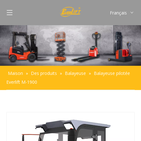
Français
English
Pусский
Español
Português
Maison
»
Des produits
»
Balayeuse
»
Balayeuse pilotée
Everlift M-1900