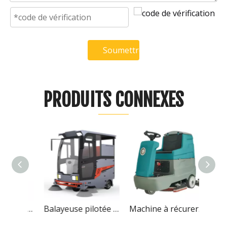
Soumettre
PRODUITS CONNEXES
Laveuse de sol à double boîte poussée à la main Everlift FC50
Balayeuse pilotée Everlift M-2100
Machine à récurer simple à conduite Everlift Fc75/85-A