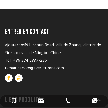
ENTRER EN CONTACT
Ajouter : #69 Linchun Road, ville de Zhanqi, district de
Yinzhou, ville de Ningbo, Chine
Tél : +86-574-28877236
E-mail:
service@everlift-mhe.com
LIENS PRODUITS
service@everlift-mhe.com
+86-574-28877236
+86-13957414483
+8613957414483