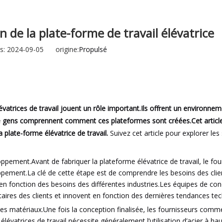
Excavatrice
 de la plate-forme de travail élévatrice
Attachement et pièces de chariot élévateur
s: 2024-09-05 origine:
Propulsé
vatrices de travail jouent un rôle important.Ils offrent un environnem
 de gens comprennent comment ces plateformes sont créées.Cet artic
plate-forme élévatrice de travail.
Suivez cet article pour explorer les 
ppement.Avant de fabriquer la plateforme élévatrice de travail, le fou
pement.La clé de cette étape est de comprendre les besoins des clie
en fonction des besoins des différentes industries.Les équipes de con
ires des clients et innovent en fonction des dernières tendances te
es matériaux.Une fois la conception finalisée, les fournisseurs com
lévatrices de travail nécessite généralement l’utilisation d’acier à ha