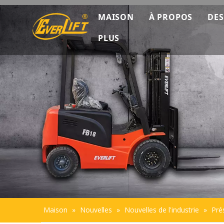
MAISON
À PROPOS
DES
PLUS
Découverte co
Données marke
Présentation de
Durabilité
Maison
»
Nouvelles
»
Nouvelles de l'industrie
»
Pré