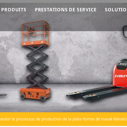
 PRODUITS
PRESTATIONS DE SERVICE
SOLUTI
mment ça marche
Machines EverLIFT
Service OEM
ting
Empileur EverLIFT
Service après-vente
 l'équipe
Chariot élévateur EverLIFT
Consultation technique
Transpalette EverLIFT
Empileur
Transpalette
Plateforme de travail
Chariot élévateur
senter le processus de production de la plate-forme de travail élévatr
Balayeuse