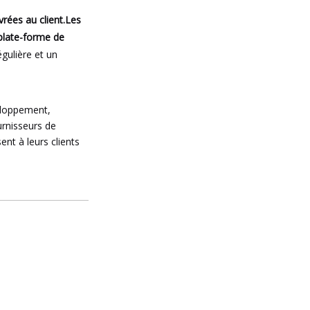
vrées au client.Les
 plate-forme de
gulière et un
veloppement,
urnisseurs de
nt à leurs clients