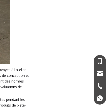
+86-13
voyés à l'atelier
service
s de conception et
ment des normes
+86-574
évaluations de
+86139
ctes pendant les
roduits de plate-