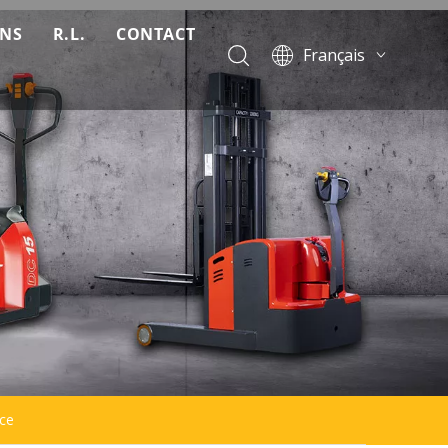
ONS
R.L.
CONTACT
Français
Télécharger
English
Pусский
Nouvelles
Español
FAQ
Português
Vidéo
ice