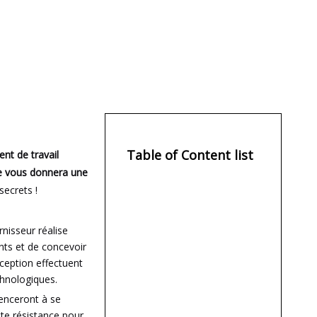
Table of Content list
ent de travail
le vous donnera une
secrets !
rnisseur réalise
nts et de concevoir
ception effectuent
chnologiques.
menceront à se
ute résistance pour