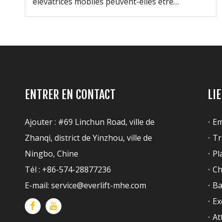
élévatrices mobiles peuvent-elles être
utilisées ?
ENTRER EN CONTACT
LI
Ajouter : #69 Linchun Road, ville de
Em
Zhanqi, district de Yinzhou, ville de
Tr
Ningbo, Chine
Pl
Tél : +86-574-28877236
Ch
E-mail:
service@everlift-mhe.com
Ba
Ex