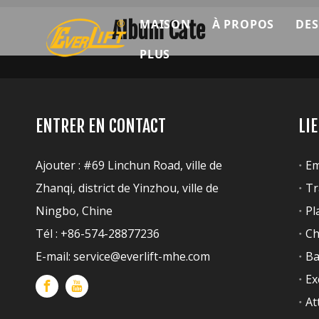
MAISON
À PROPOS
DES
Album Cate
PLUS
Découverte co
Données marke
Présentation de
ENTRER EN CONTACT
LI
Durabilité
Ajouter : #69 Linchun Road, ville de
Em
Zhanqi, district de Yinzhou, ville de
Tr
Ningbo, Chine
Pl
Tél : +86-574-28877236
Ch
E-mail:
service@everlift-mhe.com
Ba
Ex