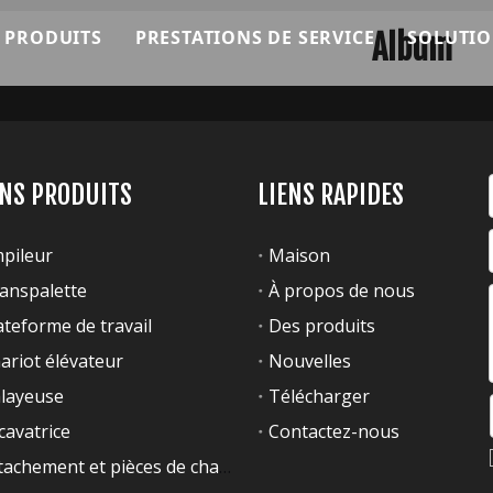
 PRODUITS
PRESTATIONS DE SERVICE
SOLUTI
Album
mment ça marche
Machines EverLIFT
Service OEM
ting
Empileur EverLIFT
Service après-vente
 l'équipe
Chariot élévateur EverLIFT
Consultation technique
ENS PRODUITS
LIENS RAPIDES
Transpalette EverLIFT
pileur
Maison
Empileur
anspalette
À propos de nous
ateforme de travail
Des produits
Transpalette
ariot élévateur
Nouvelles
Plateforme de travail
layeuse
Télécharger
cavatrice
Contactez-nous
Chariot élévateur
Attachement et pièces de chariot élévateur
Balayeuse