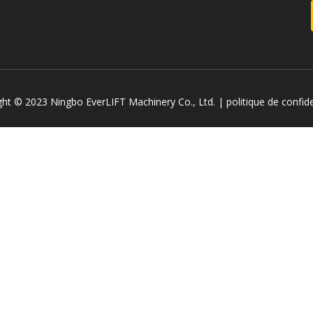
Excavatrice
Attachement et pièces de chariot élévateur
ght © 2023 Ningbo EverLIFT Machinery Co., Ltd. |
politique de confide