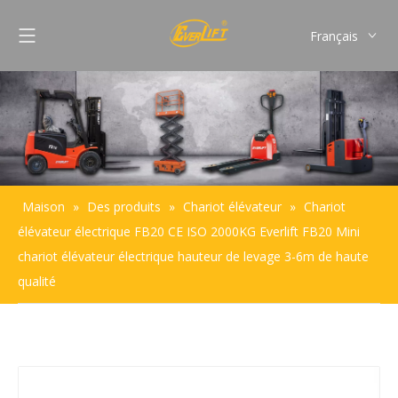
Français
English
Pусский
Español
Português
Maison
»
Des produits
»
Chariot élévateur
»
Chariot
élévateur électrique FB20 CE ISO 2000KG Everlift FB20 Mini
chariot élévateur électrique hauteur de levage 3-6m de haute
qualité