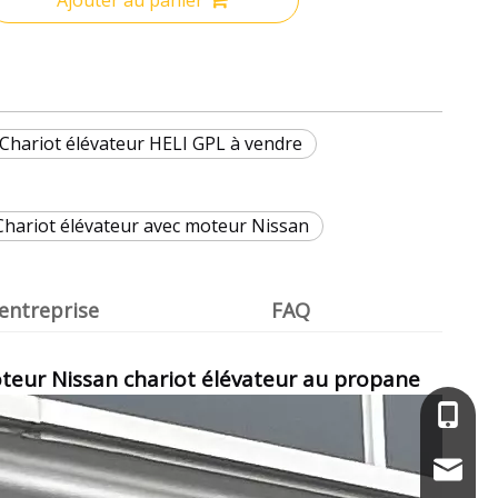
Chariot élévateur HELI GPL à vendre
Chariot élévateur avec moteur Nissan
l'entreprise
FAQ
oteur Nissan chariot élévateur au propane
+86-13
service