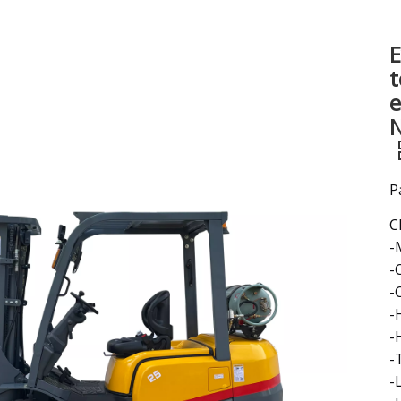
Excavatrice
E
Attachement et pièces de chariot élévateur
t
e
N
P
C
-
-
-
-
-
-
-