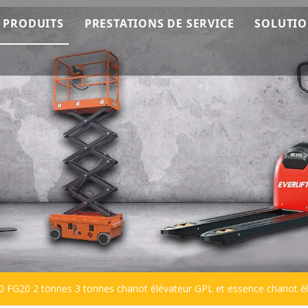
 PRODUITS
PRESTATIONS DE SERVICE
SOLUTI
mment ça marche
Machines EverLIFT
Service OEM
ting
Empileur EverLIFT
Service après-vente
 l'équipe
Chariot élévateur EverLIFT
Consultation technique
Transpalette EverLIFT
Empileur
Transpalette
Plateforme de travail
Chariot élévateur
30 FG20 2 tonnes 3 tonnes chariot élévateur GPL et essence chariot 
Balayeuse