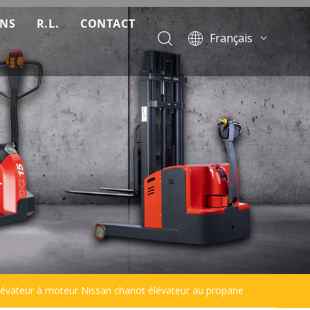
ONS
R.L.
CONTACT
Français
Télécharger
English
Pусский
Nouvelles
Español
FAQ
Português
Vidéo
élévateur à moteur Nissan chariot élévateur au propane