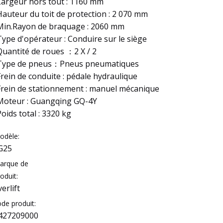
Largeur hors tout : 1160 mm
Hauteur du toit de protection : 2 070 mm
Min.Rayon de braquage : 2060 mm
Type d'opérateur : Conduire sur le siège
Quantité de roues ：2 X / 2
Type de pneus：Pneus pneumatiques
Frein de conduite : pédale hydraulique
Frein de stationnement : manuel mécanique
Moteur : Guangqing GQ-4Y
Poids total : 3320 kg
odèle:
G25
arque de
oduit:
verlift
ode produit:
427209000