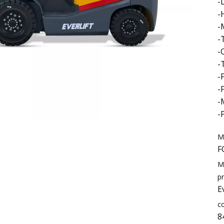
-
-
-
-
-
-
-
-
-
-
M
F
M
pr
E
c
8