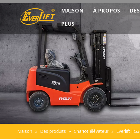
MAISON
À PROPOS
DES
PLUS
Découverte co
Données marke
Présentation de
Durabilité
Maison
»
Des produits
»
Chariot élévateur
»
Everlift FG