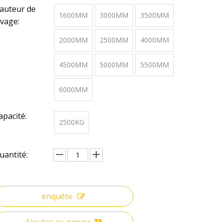
auteur de
1600MM
3000MM
3500MM
evage:
2000MM
2500MM
4000MM
4500MM
5000MM
5500MM
6000MM
apacité:
2500KG
uantité:
enquête
Ajouter au panier