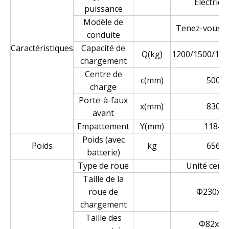
Électriqu
puissance
Modèle de
Tenez-vous d
conduite
Caractéristiques
Capacité de
Q(kg)
1200/1500/160
chargement
Centre de
c(mm)
500
charge
Porte-à-faux
x(mm)
830
avant
Empattement
Y(mm)
1184
Poids (avec
Poids
kg
656
batterie)
Type de roue
Unité centr
Taille de la
roue de
Φ230x7
chargement
Taille des
Φ82x96