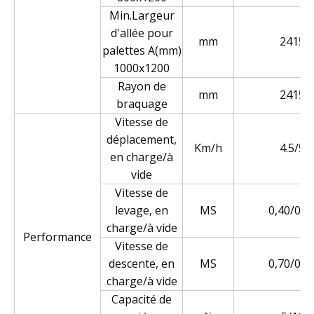
Min.Largeur
d'allée pour
mm
2415
palettes A(mm)
1000x1200
Rayon de
mm
2415
braquage
Vitesse de
déplacement,
Km/h
4.5/5
en charge/à
vide
Vitesse de
levage, en
MS
0,40/0,4
charge/à vide
Performance
Vitesse de
descente, en
MS
0,70/0,6
charge/à vide
Capacité de