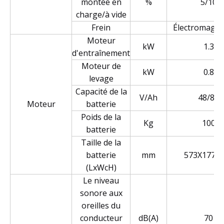
montée en
%
5/10
charge/à vide
Frein
Électromagné
Moteur
kW
1.3
d'entraînement
Moteur de
kW
0.8
levage
Capacité de la
V/Ah
48/85
Moteur
batterie
Poids de la
Kg
100
batterie
Taille de la
batterie
mm
573X177>
(LxWcH)
Le niveau
sonore aux
oreilles du
conducteur
dB(A)
70