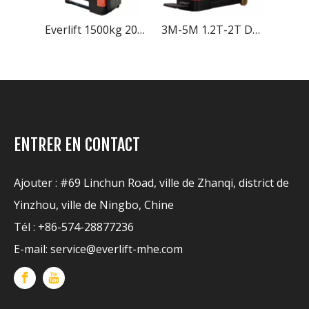
Everlift 1500kg 2000kg 3M Palette Battery Power Stacklift Forklift avec support sur la plate-forme pédale
3M-5M 1.2T-2T DANS LES COMMANDES SUR LA PALLET SOUPE SUR LE RECHERCHE ÉLECTRIQUE CONTERNET
Everlift 1.5 tonnes chariot élévateur prix ciseaux atteindre camion chariots élévateurs 6M 8M 9M gerbeur électrique prix de levage gerbeur électrique
ENTRER EN CONTACT
Ajouter : #69 Linchun Road, ville de Zhanqi, district de
Yinzhou, ville de Ningbo, Chine
Tél : +86-574-28877236
E-mail:
service@everlift-mhe.com