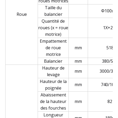
roues motrices
Taille du
Φ100x4
Roue
balancier
Quantité de
roues (x = roue
1X+2/4
motrice)
Empattement
de roue
mm
518
motrice
Balancier
mm
380/515
Hauteur de
mm
3000/350
levage
Hauteur de la
mm
740/108
poignée
Abaissement
de la hauteur
mm
82
des fourches
Longueur