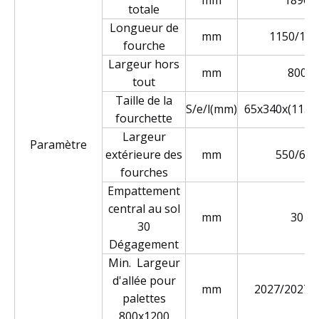
mm
1896
totale
Longueur de
mm
1150/120
fourche
Largeur hors
mm
800
tout
Taille de la
S/e/l(mm)
65x340x(1150
fourchette
Largeur
Paramètre
extérieure des
mm
550/685
fourches
Empattement
central au sol
mm
30
30
Dégagement
Min. Largeur
d'allée pour
mm
2027/2027/
palettes
800x1200