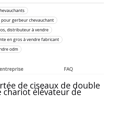
chevauchants
s pour gerbeur chevauchant
s, distributeur à vendre
te en gros à vendre fabricant
endre odm
l'entreprise
FAQ
rtée de ciseaux de double
e chariot élévateur de