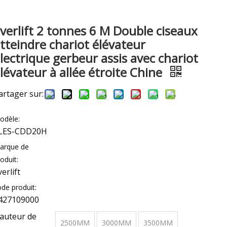
verlift 2 tonnes 6 M Double ciseaux
tteindre chariot élévateur
lectrique gerbeur assis avec chariot
lévateur à allée étroite Chine
artager sur:
odèle:
LES-CDD20H
arque de
oduit:
verlift
ode produit:
427109000
auteur de
2500MM
3000MM
3500MM