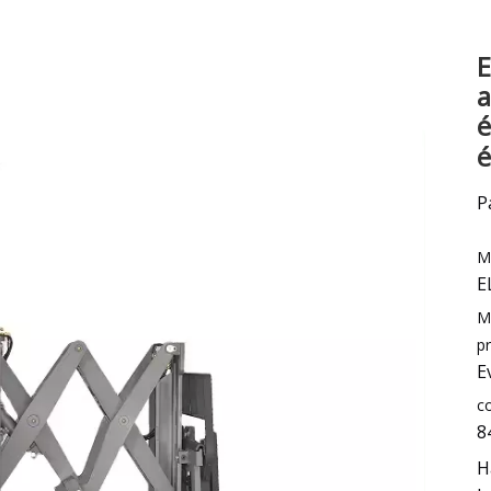
Excavatrice
E
Attachement et pièces de chariot élévateur
a
é
é
P
M
E
M
pr
E
c
8
H