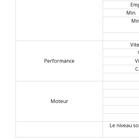
Emp
Min. 
Min
Vit
Performance
V
C
Moteur
Le niveau so