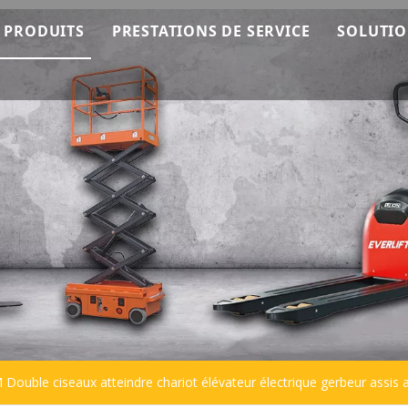
 PRODUITS
PRESTATIONS DE SERVICE
SOLUTI
mment ça marche
Machines EverLIFT
Service OEM
ting
Empileur EverLIFT
Service après-vente
 l'équipe
Chariot élévateur EverLIFT
Consultation technique
Transpalette EverLIFT
Empileur
Transpalette
Plateforme de travail
Chariot élévateur
M Double ciseaux atteindre chariot élévateur électrique gerbeur assis a
Balayeuse