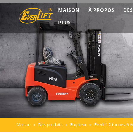
MAISON
À PROPOS
DES
PLUS
Découverte co
Données marke
Présentation de
Durabilité
Maison
»
Des produits
»
Empileur
»
Everlift 2 tonnes 6 