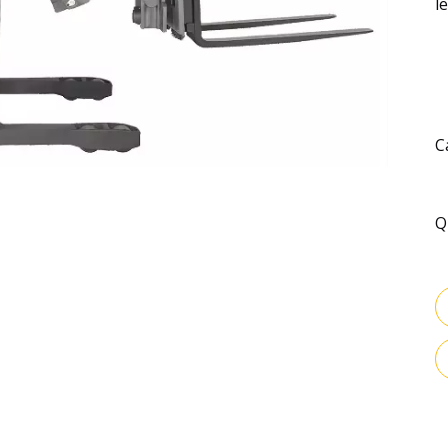
l
C
Q