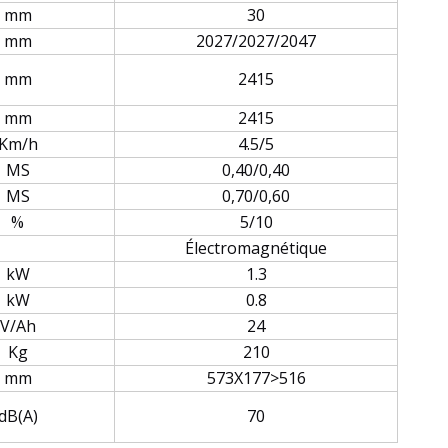
mm
30
mm
2027/2027/2047
mm
2415
mm
2415
Km/h
4.5/5
MS
0,40/0,40
MS
0,70/0,60
%
5/10
Électromagnétique
kW
1.3
kW
0.8
V/Ah
24
Kg
210
mm
573X177>516
dB(A)
70