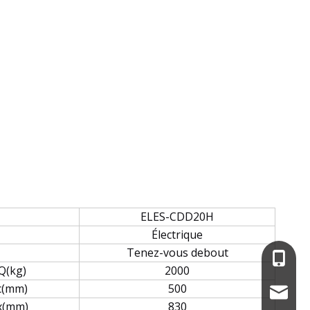
ELES-CDD20H
Électrique
Tenez-vous debout
+86-13
Q(kg)
2000
c(mm)
500
service
x(mm)
830