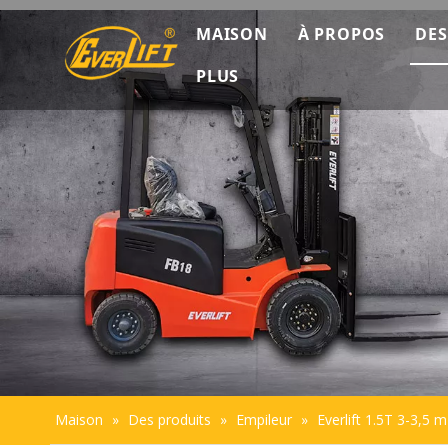
MAISON
À PROPOS
DES
PLUS
Découverte co
Données marke
Présentation de
Durabilité
Maison
»
Des produits
»
Empileur
»
Everlift 1.5T 3-3,5 m