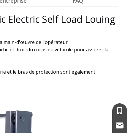
l'entreprise
FAQ
ic Electric Self Load Louing
 la main-d'œuvre de l'opérateur.
uche et droit du corps du véhicule pour assurer la
erie et le bras de protection sont également
+86-13
service