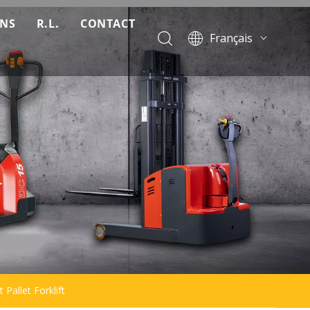
ONS
R.L.
CONTACT
Français
Télécharger
English
Pусский
Nouvelles
Español
FAQ
Português
Vidéo
 Pallet Forklift