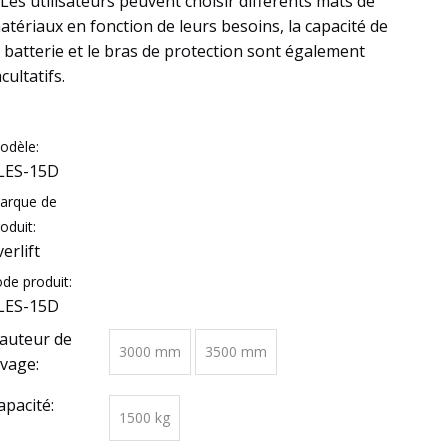
 Les utilisateurs peuvent choisir différents mâts de
atériaux en fonction de leurs besoins, la capacité de
a batterie et le bras de protection sont également
acultatifs.
odèle:
LES-15D
arque de
oduit:
verlift
ode produit:
LES-15D
auteur de
3000 mm
3500 mm
evage:
apacité:
1500 kg