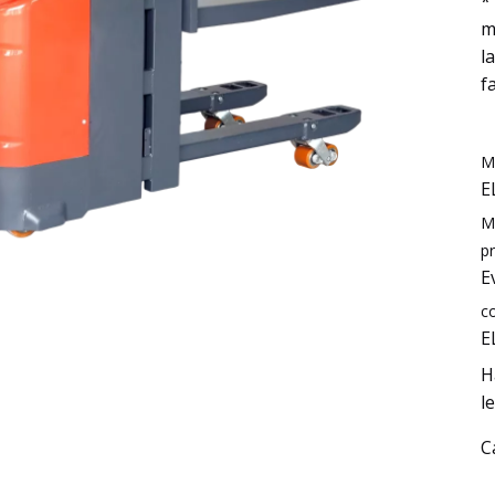
*
m
l
f
M
E
M
pr
E
c
E
H
l
C