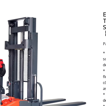
Excavatrice
E
Attachement et pièces de chariot élévateur
T
S
P
*
s
d
*
f
c
a
*
d