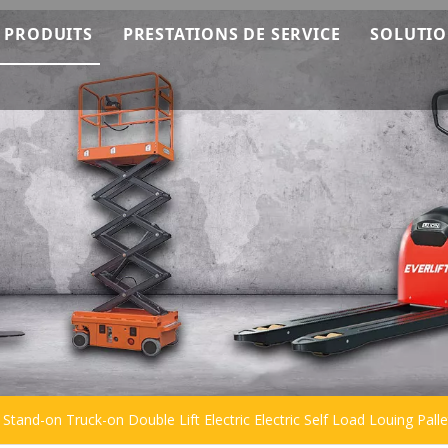
 PRODUITS
PRESTATIONS DE SERVICE
SOLUTI
mment ça marche
Machines EverLIFT
Service OEM
ting
Empileur EverLIFT
Service après-vente
 l'équipe
Chariot élévateur EverLIFT
Consultation technique
Transpalette EverLIFT
Empileur
Transpalette
Plateforme de travail
Chariot élévateur
 Stand-on Truck-on Double Lift Electric Electric Self Load Louing Pallet
Balayeuse