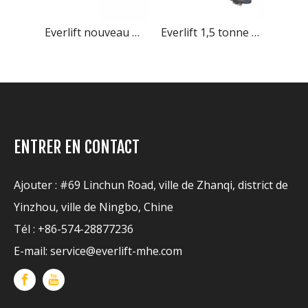
Everlift nouveau modèle 3 tonnes hors route transpalette électrique transpalette électrique
Everlift 1,5 tonne 2 tonnes hauteur de levage 200 mm transpalette électrique alimenté par batterie au lithium
Everlift 2 tonnes 2000 kg transpalette électrique moteur à courant alternatif contrôleur Curtis ELEP-20B
ENTRER EN CONTACT
Ajouter : #69 Linchun Road, ville de Zhanqi, district de
Yinzhou, ville de Ningbo, Chine
Tél : +86-574-28877236
E-mail:
service@everlift-mhe.com