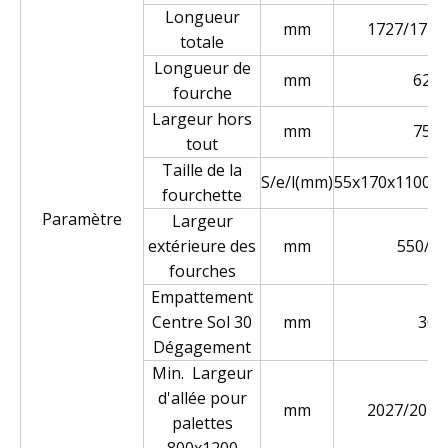
Longueur
mm
1727/1777
totale
Longueur de
mm
627
fourche
Largeur hors
mm
750
tout
Taille de la
S/e/l(mm)
55x170x1100(1
fourchette
Paramètre
Largeur
extérieure des
mm
550/68
fourches
Empattement
Centre Sol 30
mm
30
Dégagement
Min. Largeur
d'allée pour
mm
2027/2027
palettes
800x1200