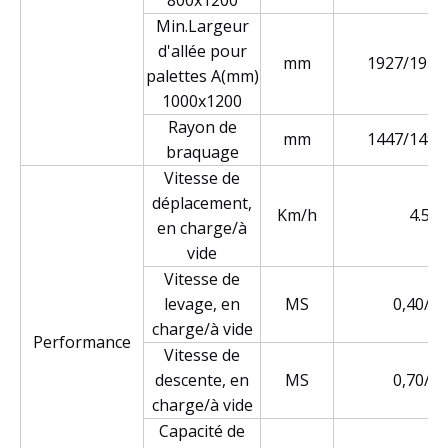
Min.Largeur
d'allée pour
mm
1927/1977
palettes A(mm)
1000x1200
Rayon de
mm
1447/1497
braquage
Vitesse de
déplacement,
Km/h
4.5/5
en charge/à
vide
Vitesse de
levage, en
MS
0,40/0,
charge/à vide
Performance
Vitesse de
descente, en
MS
0,70/0,
charge/à vide
Capacité de