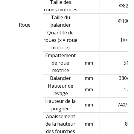
Taille des
Φ82x9
roues motrices
Taille du
Φ100x
Roue
balancier
Quantité de
roues (x = roue
1X+2/
motrice)
Empattement
de roue
mm
518
motrice
Balancier
mm
380/51
Hauteur de
mm
120
levage
Hauteur de la
mm
740/10
poignée
Abaissement
de la hauteur
mm
82
des fourches