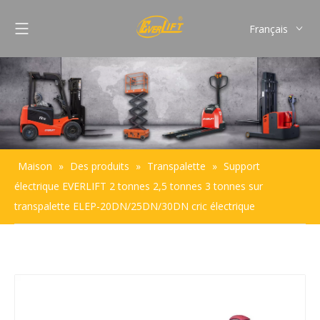
Français
English
Pусский
Español
Português
Maison
»
Des produits
»
Transpalette
»
Support
électrique EVERLIFT 2 tonnes 2,5 tonnes 3 tonnes sur
transpalette ELEP-20DN/25DN/30DN cric électrique