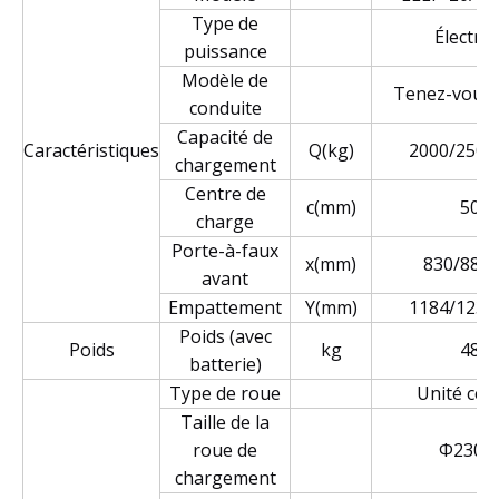
Type de
Électri
puissance
Modèle de
Tenez-vous
conduite
Capacité de
Caractéristiques
Q(kg)
2000/2500
chargement
Centre de
c(mm)
500
charge
Porte-à-faux
x(mm)
830/880/
avant
Empattement
Y(mm)
1184/1234
Poids (avec
Poids
kg
480
batterie)
Type de roue
Unité cen
Taille de la
roue de
Φ230x
chargement