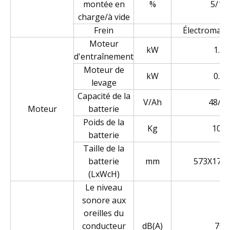
montée en
%
5/10
charge/à vide
Frein
Électromagn
Moteur
kW
1.3
d'entraînement
Moteur de
kW
0.8
levage
Capacité de la
V/Ah
48/85
Moteur
batterie
Poids de la
Kg
100
batterie
Taille de la
batterie
mm
573X177
(LxWcH)
Le niveau
sonore aux
oreilles du
conducteur
dB(A)
70