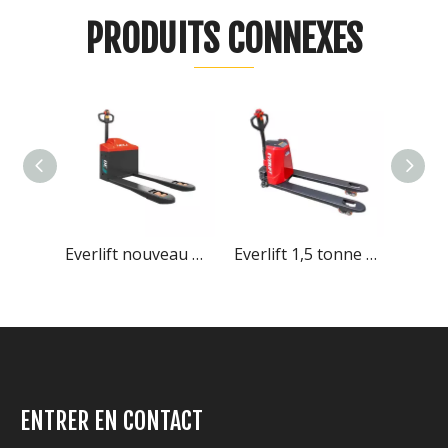
PRODUITS CONNEXES
Everlift nouveau modèle 3 tonnes hors route transpalette électrique transpalette électrique
Everlift 1,5 tonne 2 tonnes hauteur de levage 200 mm transpalette électrique alimenté par batterie au lithium
Everlift 2 tonnes 2000 kg transpalette électrique moteur à courant alternatif contrôleur Curtis ELEP-20B
ENTRER EN CONTACT