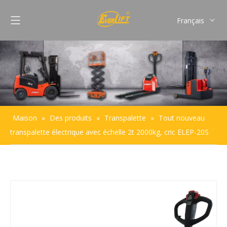
Français
English
Pусский
Español
Português
Maison
»
Des produits
»
Transpalette
»
Tout nouveau
transpalette électrique avec échelle 2t 2000kg, cric ELEP-20S