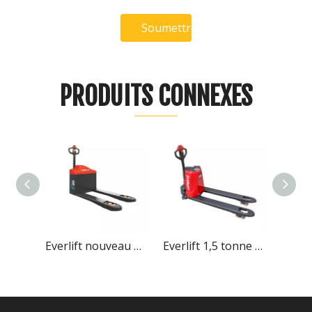
Soumettre
PRODUITS CONNEXES
Everlift nouveau modèle 3 tonnes hors route transpalette électrique transpalette électrique
Everlift 1,5 tonne 2 tonnes hauteur de levage 200 mm transpalette électrique alimenté par batterie au lithium
Everlift 2 tonnes 2000 kg transpalette électrique moteur à courant alternatif contrôleur Curtis ELEP-20B