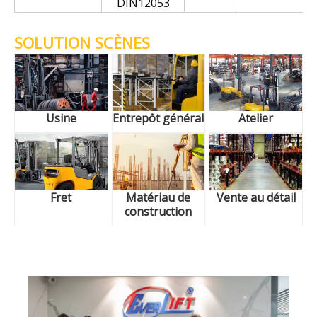
DIN12053
SOLUTION SCÈNES
Usine
Entrepôt général
Atelier
Fret
Matériau de
Vente au détail
construction