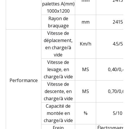
palettes A(mm)
1000x1200
Rayon de
mm
2415
braquage
Vitesse de
déplacement,
Km/h
4.5/5
en charge/à
vide
Vitesse de
levage, en
MS
0,40/0,40
charge/à vide
Performance
Vitesse de
descente, en
MS
0,70/0,60
charge/à vide
Capacité de
montée en
%
5/10
charge/à vide
Frein
Électromagnét