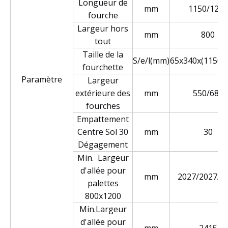
Longueur de
mm
1150/1200
fourche
Largeur hors
mm
800
tout
Taille de la
S/e/l(mm)
65x340x(1150/
fourchette
Paramètre
Largeur
extérieure des
mm
550/685
fourches
Empattement
Centre Sol 30
mm
30
Dégagement
Min. Largeur
d'allée pour
mm
2027/2027/2
palettes
800x1200
Min.Largeur
d'allée pour
mm
2415