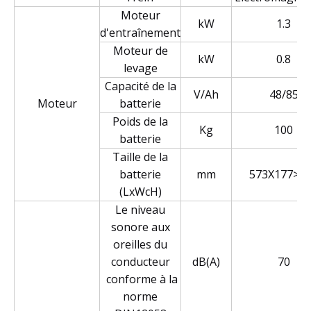
Moteur
kW
1.3
d'entraînement
Moteur de
kW
0.8
levage
Capacité de la
V/Ah
48/85
Moteur
batterie
Poids de la
Kg
100
batterie
Taille de la
batterie
mm
573X177>5
(LxWcH)
Le niveau
sonore aux
oreilles du
conducteur
dB(A)
70
conforme à la
norme