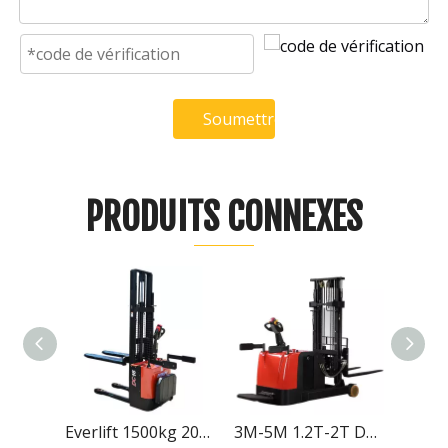
Soumettre
PRODUITS CONNEXES
Everlift 1500kg 2000kg 3M Palette Battery Power Stacklift Forklift avec support sur la plate-forme pédale
3M-5M 1.2T-2T DANS LES COMMANDES SUR LA PALLET SOUPE SUR LE RECHERCHE ÉLECTRIQUE CONTERNET
Everlift 1.5 tonnes chariot élévateur prix ciseaux atteindre camion chariots élévateurs 6M 8M 9M gerbeur électrique prix de levage gerbeur électrique