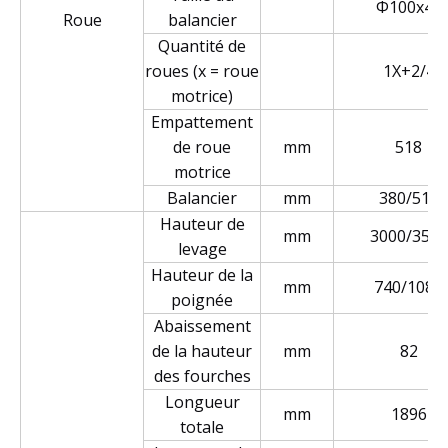
Φ100x40
Roue
balancier
Quantité de
roues (x = roue
1X+2/4
motrice)
Empattement
de roue
mm
518
motrice
Balancier
mm
380/515
Hauteur de
mm
3000/3500
levage
Hauteur de la
mm
740/1080
poignée
Abaissement
de la hauteur
mm
82
des fourches
Longueur
mm
1896
totale