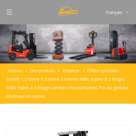
Français
English
Pусский
Español
Português
Maison
»
Des produits
»
Empileur
»
Offres spéciales
Everlift 1,2 tonne 1,5 tonne 2 tonnes Mâts duplex à 2 étages
Mâts triples à 3 étages Jambes chevauchantes Prix du gerbeur
électrique en option