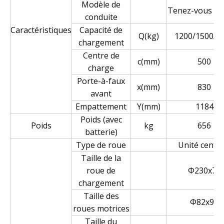
Modèle de
Tenez-vous de
conduite
Caractéristiques
Capacité de
Q(kg)
1200/1500/2
chargement
Centre de
c(mm)
500
charge
Porte-à-faux
x(mm)
830
avant
Empattement
Y(mm)
1184
Poids (avec
Poids
kg
656
batterie)
Type de roue
Unité centra
Taille de la
roue de
Φ230x75
chargement
Taille des
Φ82x96
roues motrices
Taille du