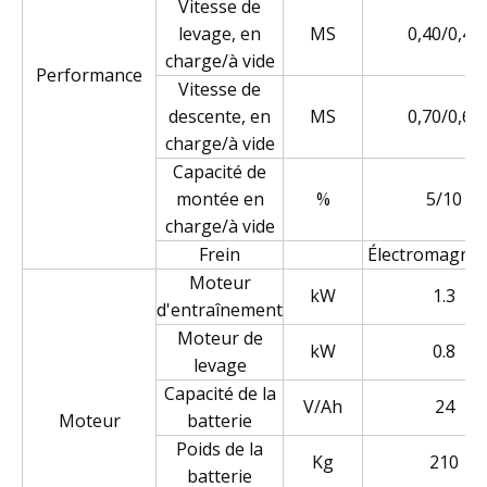
Vitesse de
levage, en
MS
0,40/0,40
charge/à vide
Performance
Vitesse de
descente, en
MS
0,70/0,60
charge/à vide
Capacité de
montée en
%
5/10
charge/à vide
Frein
Électromagnét
Moteur
kW
1.3
d'entraînement
Moteur de
kW
0.8
levage
Capacité de la
V/Ah
24
Moteur
batterie
Poids de la
Kg
210
batterie