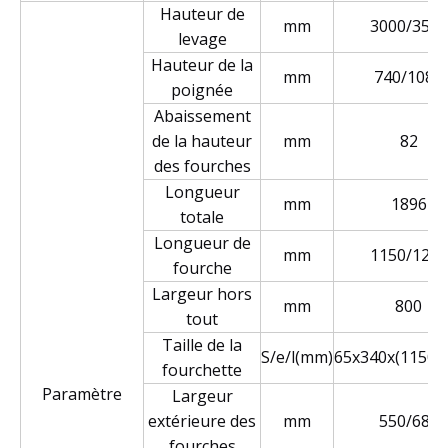
Hauteur de
mm
3000/3500
levage
Hauteur de la
mm
740/1080
poignée
Abaissement
de la hauteur
mm
82
des fourches
Longueur
mm
1896
totale
Longueur de
mm
1150/1200
fourche
Largeur hors
mm
800
tout
Taille de la
S/e/l(mm)
65x340x(1150/
fourchette
Paramètre
Largeur
extérieure des
mm
550/685
fourches