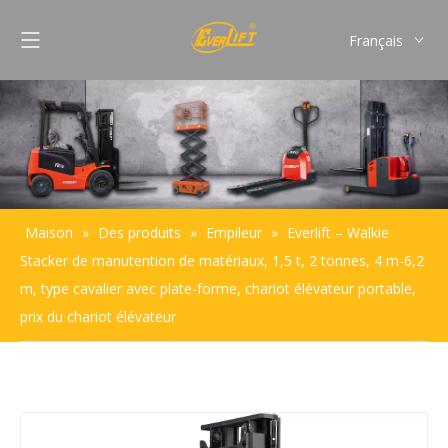
Français
English
Pусский
Español
Português
Maison
»
Des produits
»
Empileur
»
Everlift – Walkie
Stacker de manutention de matériaux, 1,5 t, 2 tonnes, 4 m-6,2
m, type cavalier avec plate-forme, chariot élévateur portable,
prix du chariot élévateur