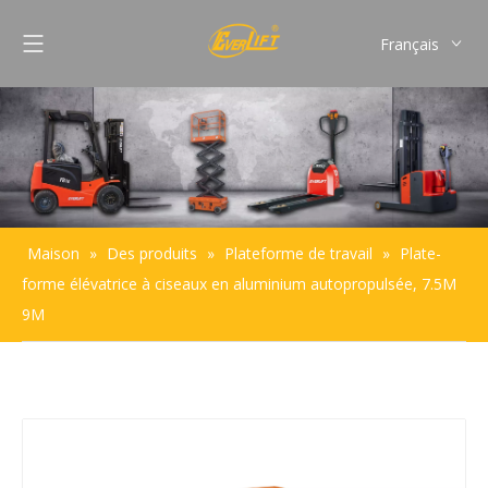
Français
English
Pусский
Español
Português
Maison
»
Des produits
»
Plateforme de travail
»
Plate-
forme élévatrice à ciseaux en aluminium autopropulsée, 7.5M
9M